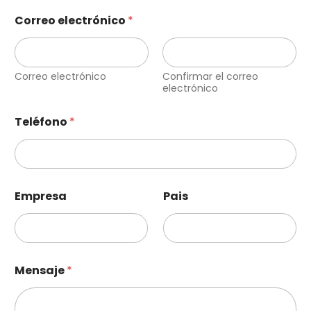
Correo electrónico
*
Correo electrónico
Confirmar el correo
electrónico
Teléfono
*
*
Empresa
Pais
M
e
n
s
a
j
Mensaje
*
e
*