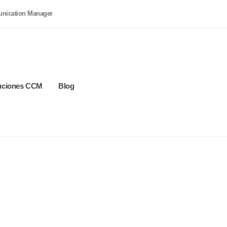
unication Manager
luciones CCM
Blog
comunicación con clientes en bancos y 
acias al Customer Communication Manag
co o entidad financiera y sus clientes se basa en la confianza, la segur