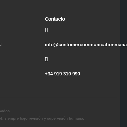
Contacto
info@customercommunicationman
d
+34 919 310 990
vados
al, siempre bajo revisión y supervisión humana.