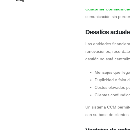
entorno donde los usuar
Customer Communica
comunicación sin perder 
Desafíos actual
Las entidades financier
renovaciones, recordator
gestión no está central
Mensajes que llega
Duplicidad o falta 
Costes elevados po
Clientes confundid
Un sistema CCM permite 
con su base de clientes.