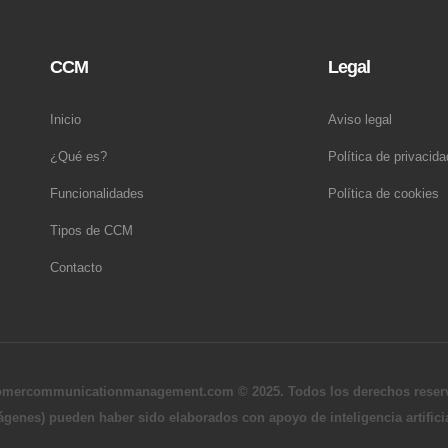
CCM
Legal
Inicio
Aviso legal
¿Qué es?
Política de privacida
Funcionalidades
Política de cookies
Tipos de CCM
Contacto
omercommunicationmanagement.com © 2025. Todos los derechos reser
genes) pueden haber sido elaborados con apoyo de inteligencia artifici