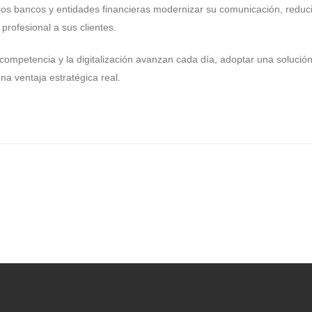
s bancos y entidades financieras modernizar su comunicación, reduci
 profesional a sus clientes.
competencia y la digitalización avanzan cada día, adoptar una soluci
na ventaja estratégica real.