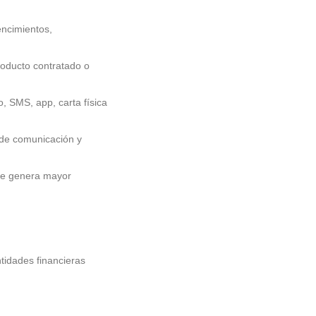
ncimientos,
roducto contratado o
o, SMS, app, carta física
 de comunicación y
 que genera mayor
tidades financieras