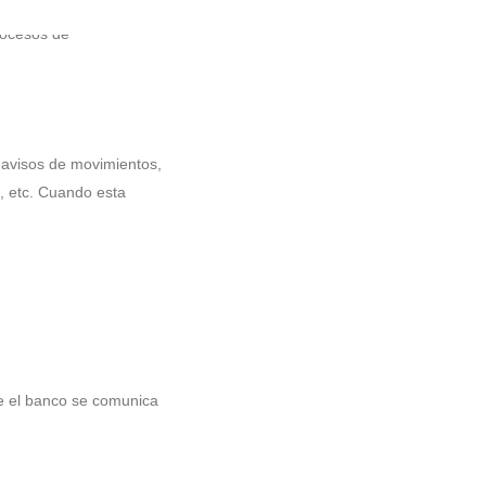
tar con una solución de
rocesos de
 avisos de movimientos,
s, etc. Cuando esta
ue el banco se comunica