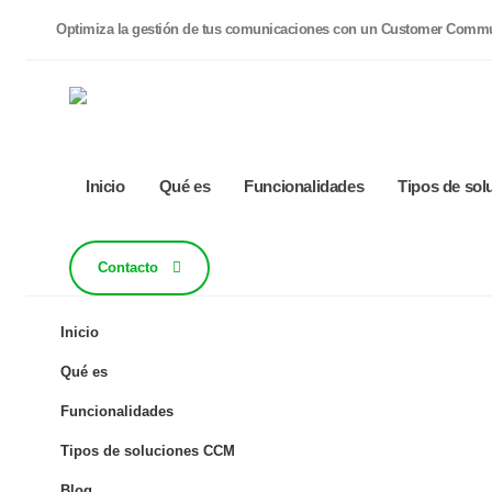
Optimiza la gestión de tus comunicaciones con un Customer Comm
Inicio
Qué es
Funcionalidades
Tipos de so
Contacto
Inicio
Cómo mejora la 
Qué es
financieras gr
Funcionalidades
Tipos de soluciones CCM
La relación entre un ban
Blog