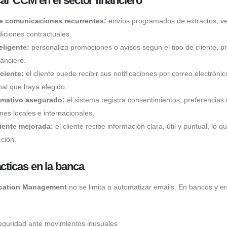
car CCM en el sector financiero
e comunicaciones recurrentes:
envíos programados de extractos, ve
iciones contractuales.
eligente:
personaliza promociones o avisos según el tipo de cliente, p
anciero.
ciente:
el cliente puede recibir sus notificaciones por correo electrónic
nal que haya elegido.
mativo asegurado:
el sistema registra consentimientos, preferencias
ones locales e internacionales.
liente mejorada:
el cliente recibe información clara, útil y puntual, lo
cción.
cticas en la banca
cation Management
no se limita a automatizar emails. En bancos y en
seguridad ante movimientos inusuales